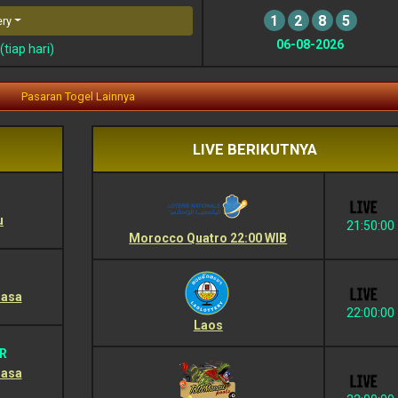
1
2
8
5
ery
06-08-2026
(tiap hari)
Pasaran Togel Lainnya
LIVE BERIKUTNYA
u
21:50:00
Morocco Quatro 22:00 WIB
lasa
22:00:00
Laos
R
lasa