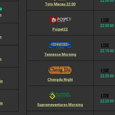
22:00:00
Toto Macau 22:00
R
n
22:00:00
Poipet22
n
22:15:00
Tennesse Morning
n
22:25:00
Chengdu Night
in
22:25:00
in
Supremeventures Morning