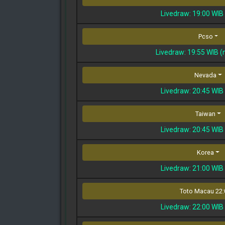
Livedraw: 19:00 WIB 
Pcso
Livedraw: 19:55 WIB (
Nevada
Livedraw: 20:45 WIB 
Taiwan
Livedraw: 20:45 WIB 
Korea
Livedraw: 21:00 WIB 
Toto Macau 22:
Livedraw: 22:00 WIB 