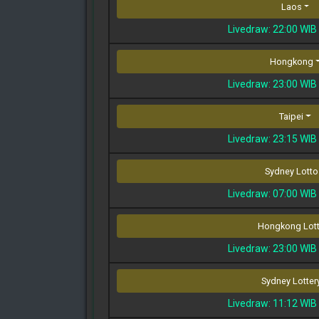
Laos
Livedraw: 22:00 WIB 
Hongkong
Livedraw: 23:00 WIB 
Taipei
Livedraw: 23:15 WIB 
Sydney Lotto
Livedraw: 07:00 WIB 
Hongkong Lot
Livedraw: 23:00 WIB 
Sydney Lotter
Livedraw: 11:12 WIB 