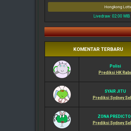
Hongkong Lott
Livedraw: 02:00 WIB 
KOMENTAR TERBARU
Polisi
Prediksi HK Rab
SYAIR JITU
Prediksi Sydney Se
ZONA PREDICTO
Prediksi Sydney Se