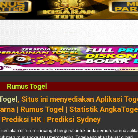
Rumus Togel
Togel
, Situs ini menyediakan Aplikasi Tog
arna | Rumus Togel | Statistik AngkaTogel
| Prediksi HK | Prediksi Sydney
i sediakan di forum ini sangat berguna untuk anda semua, karena aplika
uk merumus angka atau memprediksi Togel yang akan keluar di hari