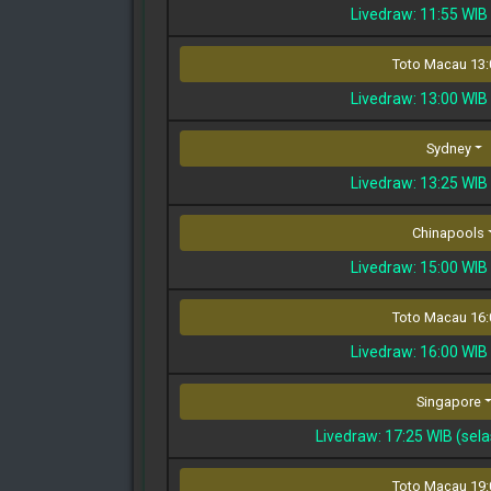
Livedraw: 11:55 WIB 
Toto Macau 13:
Livedraw: 13:00 WIB 
Sydney
Livedraw: 13:25 WIB 
Chinapools
Livedraw: 15:00 WIB 
Toto Macau 16:
Livedraw: 16:00 WIB 
Singapore
Livedraw: 17:25 WIB (sela
Toto Macau 19: