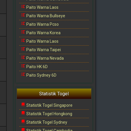
Paito Warna Laos
Paito Warna Bullseye
Paito Warna Pcso
Paito Warna Korea
Paito Warna Laos
Paito Warna Taipei
Paito Warna Nevada
Paito HK 6D
Paito Sydney 6D
Statistik Togel
Statistik Togel Singapore
Statistik Togel Hongkong
Statistik Togel Sydney
Statistik Togel Cambodia