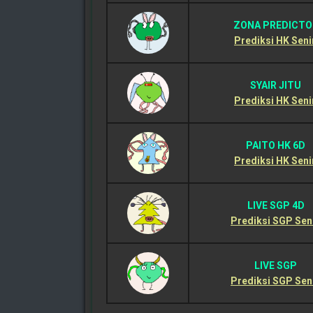
ZONA PREDICTO
Prediksi HK Seni
SYAIR JITU
Prediksi HK Seni
PAITO HK 6D
Prediksi HK Seni
LIVE SGP 4D
Prediksi SGP Sen
LIVE SGP
Prediksi SGP Sen