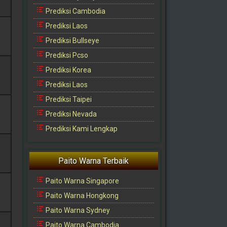
Prediksi Cambodia
Prediksi Laos
Prediksi Bullseye
Prediksi Pcso
Prediksi Korea
Prediksi Laos
Prediksi Taipei
Prediksi Nevada
Prediksi Kami Lengkap
Paito Warna Terbaik
Paito Warna Singapore
Paito Warna Hongkong
Paito Warna Sydney
Paito Warna Cambodia