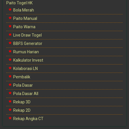
Paito Togel HK
Bola Merah
Paito Manual
Paito Warna
Live Draw Togel
BBFS Generator
Rumus Harian
Kalkulator Invest
Kolaborasi LN
Pembalik
Pola Dasar
Pola Dasar All
Rekap 3D
Rekap 2D
Rekap Angka CT