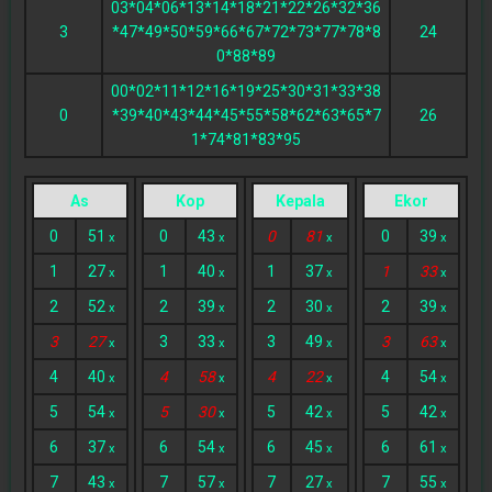
03*04*06*13*14*18*21*22*26*32*36
3
*47*49*50*59*66*67*72*73*77*78*8
24
0*88*89
00*02*11*12*16*19*25*30*31*33*38
0
*39*40*43*44*45*55*58*62*63*65*7
26
1*74*81*83*95
As
Kop
Kepala
Ekor
0
51
0
43
0
81
0
39
x
x
x
x
1
27
1
40
1
37
1
33
x
x
x
x
2
52
2
39
2
30
2
39
x
x
x
x
3
27
3
33
3
49
3
63
x
x
x
x
4
40
4
58
4
22
4
54
x
x
x
x
5
54
5
30
5
42
5
42
x
x
x
x
6
37
6
54
6
45
6
61
x
x
x
x
7
43
7
57
7
27
7
55
x
x
x
x