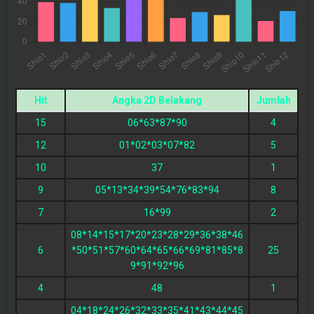
Hit
Angka 2D Belakang
Jumlah
15
06*63*87*90
4
12
01*02*03*07*82
5
10
37
1
9
05*13*34*39*54*76*83*94
8
7
16*99
2
08*14*15*17*20*23*28*29*36*38*46
6
*50*51*57*60*64*65*66*69*81*85*8
25
9*91*92*96
4
48
1
04*18*24*26*32*33*35*41*43*44*45