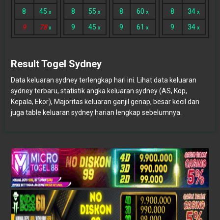
8
45
8
55
8
60
8
34
x
x
x
x
9
78
9
45
9
61
9
34
x
x
x
x
Result Togel Sydney
Data keluaran sydney terlengkap hari ini. Lihat data keluaran
sydney terbaru, statistik angka keluaran sydney (AS, Kop,
Kepala, Ekor), Majoritas keluaran ganjil genap, besar kecil dan
juga table keluaran sydney harian lengkap sebelumnya.