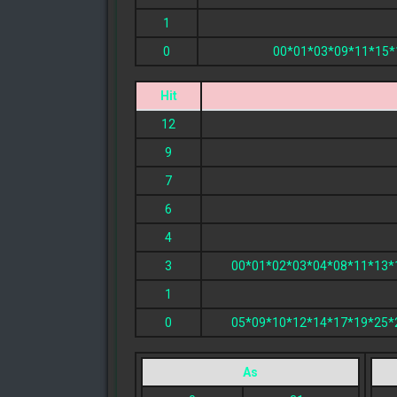
1
0
00*01*03*09*11*15*
Hit
12
9
7
6
4
3
00*01*02*03*04*08*11*13*
1
0
05*09*10*12*14*17*19*25*
As