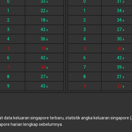
0
33
0
31
x
x
1
22
1
34
x
x
2
18
2
34
x
x
3
42
3
27
x
x
4
36
4
30
x
x
5
15
5
42
x
x
6
42
6
42
x
x
7
43
7
39
x
x
8
27
8
21
x
x
9
43
9
21
x
x
at data keluaran singapore terbaru, statistik angka keluaran singapore (A
ngapore harian lengkap sebelumnya.