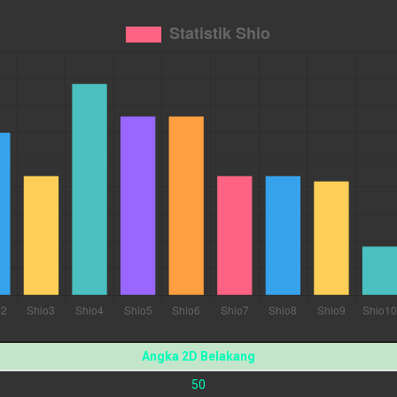
Angka 2D Belakang
50