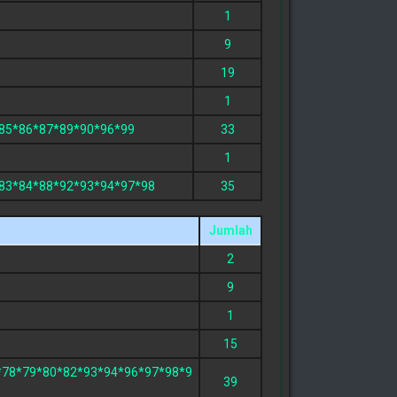
1
9
19
1
85*86*87*89*90*96*99
33
1
83*84*88*92*93*94*97*98
35
Jumlah
2
9
1
15
*78*79*80*82*93*94*96*97*98*9
39