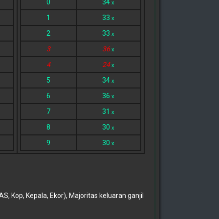
0
34
x
1
33
x
2
33
x
3
36
x
4
24
x
5
34
x
6
36
x
7
31
x
8
30
x
9
30
x
S, Kop, Kepala, Ekor), Majoritas keluaran ganjil