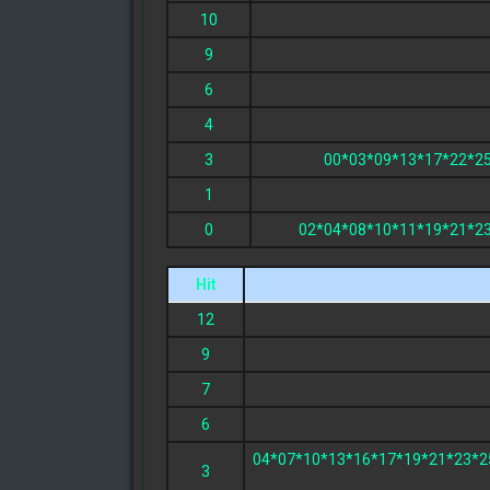
10
9
6
4
3
00*03*09*13*17*22*2
1
0
02*04*08*10*11*19*21*2
Hit
12
9
7
6
04*07*10*13*16*17*19*21*23*2
3