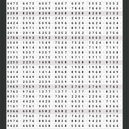
6
4
7
3
1
6
4
7
3
1
6
0
0
7
7
6
0
0
7
7
6
0
0
7
7
3
5
5
2
7
3
5
5
2
7
3
5
5
2
7
2
6
9
9
9
2
6
9
9
9
2
6
9
9
9
7
8
4
0
4
7
8
4
0
4
7
8
4
0
4
8
2
0
8
8
8
2
0
8
8
8
2
0
8
8
8
2
0
8
8
8
2
0
8
8
8
2
0
8
8
2
1
3
2
5
2
1
3
2
5
2
1
3
2
5
2
4
3
1
4
2
4
3
1
4
2
4
3
1
4
4
4
2
4
6
4
4
2
4
6
4
4
2
4
6
5
0
9
6
6
5
0
9
6
6
5
0
9
6
6
6
6
2
4
6
6
6
2
4
6
6
6
2
4
6
6
9
7
1
8
6
9
7
1
8
6
9
7
1
8
8
9
7
4
2
8
9
7
4
2
8
9
7
4
2
2
0
1
8
9
2
0
1
8
9
2
0
1
8
9
5
2
5
2
7
5
2
5
2
7
5
2
5
2
7
2
7
5
6
2
2
7
5
6
2
2
7
5
6
2
9
5
9
2
2
9
5
9
2
2
9
5
9
2
2
4
0
0
3
3
4
0
0
3
3
4
0
0
3
3
1
5
4
9
4
1
5
4
9
4
1
5
4
9
4
7
5
2
4
6
7
5
2
4
6
7
5
2
4
6
8
9
1
4
5
8
9
1
4
5
8
9
1
4
5
6
1
8
0
8
6
1
8
0
8
6
1
8
0
8
7
1
9
1
1
7
1
9
1
1
7
1
9
1
1
9
3
5
7
3
9
3
5
7
3
9
3
5
7
3
3
5
0
8
8
3
5
0
8
8
3
5
0
8
8
2
9
7
5
3
2
9
7
5
3
2
9
7
5
3
9
7
1
1
2
9
7
1
1
2
9
7
1
1
2
2
2
3
3
6
2
2
3
3
6
2
2
3
3
6
1
6
5
8
4
1
6
5
8
4
1
6
5
8
4
8
1
3
3
6
8
1
3
3
6
8
1
3
3
6
0
5
1
6
7
0
5
1
6
7
0
5
1
6
7
1
9
5
8
4
1
9
5
8
4
1
9
5
8
4
1
4
1
4
5
1
4
1
4
5
1
4
1
4
5
8
9
6
8
5
8
9
6
8
5
8
9
6
8
5
9
4
4
9
4
9
4
4
9
4
9
4
4
9
4
6
5
5
5
1
6
5
5
5
1
6
5
5
5
1
5
2
3
7
1
5
2
3
7
1
5
2
3
7
1
2
3
3
9
3
2
3
3
9
3
2
3
3
9
3
9
1
0
5
5
9
1
0
5
5
9
1
0
5
5
7
9
5
9
5
7
9
5
9
5
7
9
5
9
5
3
7
6
9
6
3
7
6
9
6
3
7
6
9
6
9
7
6
3
9
9
7
6
3
9
9
7
6
3
9
1
3
7
7
5
1
3
7
7
5
1
3
7
7
5
8
3
5
1
6
8
3
5
1
6
8
3
5
1
6
7
3
8
6
5
7
3
8
6
5
7
3
8
6
5
2
2
0
6
6
2
2
0
6
6
2
2
0
6
6
4
4
2
0
2
4
4
2
0
2
4
4
2
0
2
6
5
3
6
9
6
5
3
6
9
6
5
3
6
9
7
1
6
1
7
7
1
6
1
7
7
1
6
1
7
9
4
5
1
6
9
4
5
1
6
9
4
5
1
6
8
3
6
6
3
8
3
6
6
3
8
3
6
6
3
6
5
8
2
1
6
5
8
2
1
6
5
8
2
1
0
0
1
5
6
0
0
1
5
6
0
0
1
5
6
7
5
6
5
2
7
5
6
5
2
7
5
6
5
2
7
6
2
2
4
7
6
2
2
4
7
6
2
2
4
2
9
7
6
4
2
9
7
6
4
2
9
7
6
4
8
8
3
6
9
8
8
3
6
9
8
8
3
6
9
9
4
2
0
2
9
4
2
0
2
9
4
2
0
2
4
6
5
8
4
4
6
5
8
4
4
6
5
8
4
5
5
6
4
1
5
5
6
4
1
5
5
6
4
1