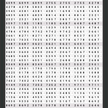
6
0
9
9
9
6
0
9
9
9
6
0
9
9
9
2
7
5
5
1
2
7
5
5
1
2
7
5
5
1
4
2
7
8
6
4
2
7
8
6
4
2
7
8
6
5
8
0
3
3
5
8
0
3
3
5
8
0
3
3
3
9
4
5
9
3
9
4
5
9
3
9
4
5
9
4
3
8
1
9
4
3
8
1
9
4
3
8
1
9
1
6
9
8
8
1
6
9
8
8
1
6
9
8
8
6
8
3
9
3
6
8
3
9
3
6
8
3
9
3
8
8
1
4
5
8
8
1
4
5
8
8
1
4
5
2
3
2
1
3
2
3
2
1
3
2
3
2
1
3
3
8
5
7
3
3
8
5
7
3
3
8
5
7
3
0
5
9
7
7
0
5
9
7
7
0
5
9
7
7
1
1
8
5
4
1
1
8
5
4
1
1
8
5
4
6
4
8
7
6
6
4
8
7
6
6
4
8
7
6
3
5
1
5
6
3
5
1
5
6
3
5
1
5
6
1
0
3
9
3
1
0
3
9
3
1
0
3
9
3
4
7
8
4
3
4
7
8
4
3
4
7
8
4
3
9
7
4
2
6
9
7
4
2
6
9
7
4
2
6
3
6
6
1
7
3
6
6
1
7
3
6
6
1
7
8
2
7
1
8
8
2
7
1
8
8
2
7
1
8
8
5
3
7
1
8
5
3
7
1
8
5
3
7
1
7
0
3
5
8
7
0
3
5
8
7
0
3
5
8
6
7
7
8
6
6
7
7
8
6
6
7
7
8
6
0
6
8
7
6
0
6
8
7
6
0
6
8
7
6
0
6
2
1
3
0
6
2
1
3
0
6
2
1
3
6
4
0
1
1
6
4
0
1
1
6
4
0
1
1
6
4
9
4
4
6
4
9
4
4
6
4
9
4
4
8
0
6
3
9
8
0
6
3
9
8
0
6
3
9
3
6
0
0
0
3
6
0
0
0
3
6
0
0
0
2
0
6
7
4
2
0
6
7
4
2
0
6
7
4
9
6
8
5
4
9
6
8
5
4
9
6
8
5
4
5
3
9
9
9
5
3
9
9
9
5
3
9
9
9
3
1
2
2
4
3
1
2
2
4
3
1
2
2
4
6
5
5
1
6
6
5
5
1
6
6
5
5
1
6
2
6
8
8
7
2
6
8
8
7
2
6
8
8
7
8
3
4
9
4
8
3
4
9
4
8
3
4
9
4
5
0
0
7
7
5
0
0
7
7
5
0
0
7
7
2
9
0
1
1
2
9
0
1
1
2
9
0
1
1
1
7
9
0
9
1
7
9
0
9
1
7
9
0
9
6
5
2
5
7
6
5
2
5
7
6
5
2
5
7
0
1
7
8
6
0
1
7
8
6
0
1
7
8
6
1
0
8
8
7
1
0
8
8
7
1
0
8
8
7
6
4
2
4
6
6
4
2
4
6
6
4
2
4
6
2
5
4
4
8
2
5
4
4
8
2
5
4
4
8
7
4
0
2
2
7
4
0
2
2
7
4
0
2
2
4
1
9
6
6
4
1
9
6
6
4
1
9
6
6
9
1
4
9
4
9
1
4
9
4
9
1
4
9
4
7
2
5
2
7
7
2
5
2
7
7
2
5
2
7
9
7
1
1
2
9
7
1
1
2
9
7
1
1
2
2
4
6
6
3
2
4
6
6
3
2
4
6
6
3
6
4
0
8
8
6
4
0
8
8
6
4
0
8
8
1
7
9
4
4
1
7
9
4
4
1
7
9
4
4
3
4
8
5
4
3
4
8
5
4
3
4
8
5
4
1
1
3
6
9
1
1
3
6
9
1
1
3
6
9
4
9
5
9
5
4
9
5
9
5
4
9
5
9
5
9
6
1
9
1
9
6
1
9
1
9
6
1
9
1
9
3
3
0
3
9
3
3
0
3
9
3
3
0
3
5
1
0
7
7
5
1
0
7
7
5
1
0
7
7
8
6
9
2
2
8
6
9
2
2
8
6
9
2
2
3
0
7
8
6
3
0
7
8
6
3
0
7
8
6
2
6
4
6
1
2
6
4
6
1