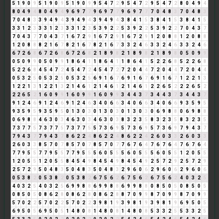
5
1
9
0
9
5
1
9
0
9
5
1
9
0
9
9
5
4
7
2
9
5
4
7
2
9
5
4
7
2
8
0
4
9
4
8
0
4
9
4
8
0
4
9
4
9
6
9
7
7
9
6
9
7
7
9
6
9
7
7
7
0
4
8
3
7
0
4
8
3
7
0
4
8
3
3
9
4
9
4
3
9
4
9
4
3
9
4
9
4
3
8
4
1
5
3
8
4
1
5
3
8
4
1
5
3
3
1
2
3
3
3
1
2
3
3
3
1
2
3
5
3
9
2
2
5
3
9
2
2
5
3
9
2
2
7
0
4
3
7
7
0
4
3
7
7
0
4
3
7
1
6
7
2
9
1
6
7
2
9
1
6
7
2
9
1
2
0
8
8
1
2
0
8
8
1
2
0
8
8
8
2
1
6
7
8
2
1
6
7
8
2
1
6
7
3
3
2
4
6
3
3
2
4
6
3
3
2
4
6
6
7
2
6
8
6
7
2
6
8
6
7
2
6
8
2
1
8
9
8
2
1
8
9
8
2
1
8
9
8
0
5
0
9
9
0
5
0
9
9
0
5
0
9
9
1
8
6
4
1
1
8
6
4
1
1
8
6
4
1
5
2
2
6
8
5
2
2
6
8
5
2
2
6
8
4
5
4
7
2
4
5
4
7
2
4
5
4
7
2
7
2
0
4
4
7
2
0
4
4
7
2
0
4
4
0
5
3
2
5
0
5
3
2
5
0
5
3
2
5
6
9
1
6
7
6
9
1
6
7
6
9
1
6
7
1
2
2
1
3
1
2
2
1
3
1
2
2
1
3
2
1
4
6
1
2
1
4
6
1
2
1
4
6
1
2
2
6
5
2
2
2
6
5
2
2
2
6
5
2
1
6
0
9
9
1
6
0
9
9
1
6
0
9
9
3
4
4
3
7
3
4
4
3
7
3
4
4
3
7
9
1
2
4
6
9
1
2
4
6
9
1
2
4
6
3
4
0
6
6
3
4
0
6
6
3
4
0
6
6
9
3
5
9
5
9
3
5
9
5
9
3
5
9
5
0
1
3
0
3
0
1
3
0
3
0
1
3
0
3
0
6
9
8
8
0
6
9
8
8
0
6
9
8
8
4
6
3
0
3
4
6
3
0
3
4
6
3
0
3
8
3
2
3
5
8
3
2
3
5
8
3
2
3
5
7
3
7
7
5
7
3
7
7
5
7
3
7
7
5
5
7
3
6
9
5
7
3
6
9
5
7
3
6
9
7
9
4
3
7
7
9
4
3
7
7
9
4
3
7
8
6
2
2
4
8
6
2
2
4
8
6
2
2
4
2
6
0
3
3
2
6
0
3
3
2
6
0
3
3
8
5
7
0
7
8
5
7
0
7
8
5
7
0
7
7
6
7
6
4
7
6
7
6
4
7
6
7
6
4
7
7
9
5
5
7
7
9
5
5
7
7
9
5
5
5
6
0
5
5
5
6
0
5
5
5
6
0
5
5
1
2
0
5
5
1
2
0
5
5
1
2
0
5
5
8
4
5
4
9
8
4
5
4
9
8
4
5
4
9
2
5
7
2
9
2
5
7
2
9
2
5
7
2
9
5
0
4
8
3
5
0
4
8
3
5
0
4
8
3
2
9
6
0
6
2
9
6
0
6
2
9
6
0
6
0
5
3
8
2
0
5
3
8
2
0
5
3
8
2
6
7
5
6
2
6
7
5
6
2
6
7
5
6
2
4
0
3
2
5
4
0
3
2
5
4
0
3
2
5
6
9
9
8
8
6
9
9
8
8
6
9
9
8
8
0
8
5
0
5
0
8
5
0
5
0
8
5
0
5
0
8
6
2
8
0
8
6
2
8
0
8
6
2
8
8
7
0
9
9
8
7
0
9
9
8
7
0
9
9
5
7
0
2
2
5
7
0
2
2
5
7
0
2
2
3
9
8
1
9
3
9
8
1
9
3
9
8
1
9
6
9
5
0
5
6
9
5
0
5
6
9
5
0
5
1
4
8
0
8
1
4
8
0
8
1
4
8
0
8
5
3
3
2
5
5
3
3
2
5