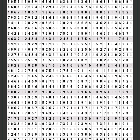
5
0
5
9
5
5
0
5
9
5
6
3
6
8
5
6
3
6
8
5
6
3
6
8
5
8
6
8
8
7
8
6
8
8
7
8
6
8
8
7
7
2
9
4
4
7
2
9
4
4
7
2
9
4
4
6
5
7
6
4
6
5
7
6
4
6
5
7
6
4
1
8
6
7
4
1
8
6
7
4
1
8
6
7
4
8
8
0
9
9
8
8
0
9
9
8
8
0
9
9
7
9
3
2
5
7
9
3
2
5
7
9
3
2
5
4
8
6
8
5
4
8
6
8
5
4
8
6
8
5
9
4
1
1
2
9
4
1
1
2
9
4
1
1
2
0
8
2
9
2
0
8
2
9
2
0
8
2
9
2
3
6
2
4
6
3
6
2
4
6
3
6
2
4
6
2
6
0
6
6
2
6
0
6
6
2
6
0
6
6
3
8
8
5
4
3
8
8
5
4
3
8
8
5
4
5
4
2
8
1
5
4
2
8
1
5
4
2
8
1
7
5
0
1
1
7
5
0
1
1
7
5
0
1
1
4
6
3
7
1
4
6
3
7
1
4
6
3
7
1
2
4
3
4
7
2
4
3
4
7
2
4
3
4
7
1
7
5
4
9
1
7
5
4
9
1
7
5
4
9
9
9
2
9
2
9
9
2
9
2
9
9
2
9
2
5
2
5
1
6
5
2
5
1
6
5
2
5
1
6
4
0
9
7
7
4
0
9
7
7
4
0
9
7
7
8
2
5
6
2
8
2
5
6
2
8
2
5
6
2
0
2
7
8
6
0
2
7
8
6
0
2
7
8
6
6
4
3
4
7
6
4
3
4
7
6
4
3
4
7
0
2
2
1
3
0
2
2
1
3
0
2
2
1
3
7
5
5
9
5
7
5
5
9
5
7
5
5
9
5
1
8
2
3
5
1
8
2
3
5
1
8
2
3
5
5
8
2
8
1
5
8
2
8
1
5
8
2
8
1
5
5
1
6
7
5
5
1
6
7
5
5
1
6
7
4
8
1
2
3
4
8
1
2
3
4
8
1
2
3
0
7
5
4
9
0
7
5
4
9
0
7
5
4
9
0
1
1
4
5
0
1
1
4
5
0
1
1
4
5
5
2
4
5
9
5
2
4
5
9
5
2
4
5
9
1
6
4
6
1
1
6
4
6
1
1
6
4
6
1
9
4
6
9
6
9
4
6
9
6
9
4
6
9
6
0
8
7
3
1
0
8
7
3
1
0
8
7
3
1
9
8
4
2
6
9
8
4
2
6
9
8
4
2
6
8
5
4
6
1
8
5
4
6
1
8
5
4
6
1
0
2
0
6
6
0
2
0
6
6
0
2
0
6
6
9
0
8
2
1
9
0
8
2
1
9
0
8
2
1
0
9
6
4
1
0
9
6
4
1
0
9
6
4
1
1
3
0
9
9
1
3
0
9
9
1
3
0
9
9
1
4
8
1
9
1
4
8
1
9
1
4
8
1
9
4
6
6
3
9
4
6
6
3
9
4
6
6
3
9
5
0
9
3
3
5
0
9
3
3
5
0
9
3
3
1
9
1
6
7
1
9
1
6
7
1
9
1
6
7
5
0
6
7
4
5
0
6
7
4
5
0
6
7
4
1
7
7
1
8
1
7
7
1
8
1
7
7
1
8
7
0
6
1
7
7
0
6
1
7
7
0
6
1
7
9
4
3
7
1
9
4
3
7
1
9
4
3
7
1
7
1
7
3
1
7
1
7
3
1
7
1
7
3
1
3
9
2
7
9
3
9
2
7
9
3
9
2
7
9
9
1
3
6
9
9
1
3
6
9
9
1
3
6
9
0
0
3
3
6
0
0
3
3
6
0
0
3
3
6
7
3
9
4
4
7
3
9
4
4
7
3
9
4
4
0
1
0
1
1
0
1
0
1
1
0
1
0
1
1
9
2
0
6
6
9
2
0
6
6
9
2
0
6
6
1
2
4
4
8
1
2
4
4
8
1
2
4
4
8
5
3
5
9
5
5
3
5
9
5
5
3
5
9
5
0
3
8
6
5
0
3
8
6
5
0
3
8
6
5
4
1
0
2
2
4
1
0
2
2
4
1
0
2
2
8
0
3
7
1
8
0
3
7
1
8
0
3
7
1
2
1
5
6
2