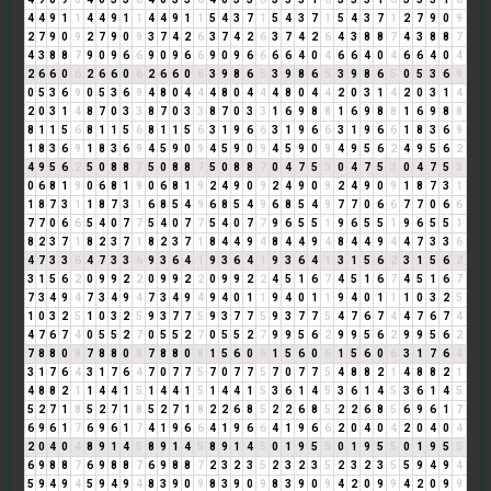
4
4
9
1
1
4
4
9
1
1
4
4
9
1
1
5
4
3
7
1
5
4
3
7
1
5
4
3
7
1
2
7
9
0
9
2
7
9
0
9
2
7
9
0
9
3
7
4
2
6
3
7
4
2
6
3
7
4
2
6
4
3
8
8
7
4
3
8
8
7
4
3
8
8
7
9
0
9
6
6
9
0
9
6
6
9
0
9
6
6
6
6
4
0
4
6
6
4
0
4
6
6
4
0
4
2
6
6
0
6
2
6
6
0
6
2
6
6
0
6
3
9
8
6
5
3
9
8
6
5
3
9
8
6
5
0
5
3
6
9
0
5
3
6
9
0
5
3
6
9
4
8
0
4
4
4
8
0
4
4
4
8
0
4
4
2
0
3
1
4
2
0
3
1
4
2
0
3
1
4
8
7
0
3
3
8
7
0
3
3
8
7
0
3
3
1
6
9
8
8
1
6
9
8
8
1
6
9
8
8
8
1
1
5
6
8
1
1
5
6
8
1
1
5
6
3
1
9
6
6
3
1
9
6
6
3
1
9
6
6
1
8
3
6
9
1
8
3
6
9
1
8
3
6
9
4
5
9
0
9
4
5
9
0
9
4
5
9
0
9
4
9
5
6
2
4
9
5
6
2
4
9
5
6
2
5
0
8
8
7
5
0
8
8
7
5
0
8
8
7
0
4
7
5
3
0
4
7
5
3
0
4
7
5
3
0
6
8
1
9
0
6
8
1
9
0
6
8
1
9
2
4
9
0
9
2
4
9
0
9
2
4
9
0
9
1
8
7
3
1
1
8
7
3
1
1
8
7
3
1
6
8
5
4
9
6
8
5
4
9
6
8
5
4
9
7
7
0
6
6
7
7
0
6
6
7
7
0
6
6
5
4
0
7
7
5
4
0
7
7
5
4
0
7
7
9
6
5
5
1
9
6
5
5
1
9
6
5
5
1
8
2
3
7
1
8
2
3
7
1
8
2
3
7
1
8
4
4
9
4
8
4
4
9
4
8
4
4
9
4
4
7
3
3
6
4
7
3
3
6
4
7
3
3
6
9
3
6
4
1
9
3
6
4
1
9
3
6
4
1
3
1
5
6
2
3
1
5
6
2
3
1
5
6
2
0
9
9
2
2
0
9
9
2
2
0
9
9
2
2
4
5
1
6
7
4
5
1
6
7
4
5
1
6
7
7
3
4
9
4
7
3
4
9
4
7
3
4
9
4
9
4
0
1
1
9
4
0
1
1
9
4
0
1
1
1
0
3
2
5
1
0
3
2
5
1
0
3
2
5
9
3
7
7
5
9
3
7
7
5
9
3
7
7
5
4
7
6
7
4
4
7
6
7
4
4
7
6
7
4
0
5
5
2
7
0
5
5
2
7
0
5
5
2
7
9
9
5
6
2
9
9
5
6
2
9
9
5
6
2
7
8
8
0
8
7
8
8
0
8
7
8
8
0
8
1
5
6
0
6
1
5
6
0
6
1
5
6
0
6
3
1
7
6
4
3
1
7
6
4
3
1
7
6
4
7
0
7
7
5
7
0
7
7
5
7
0
7
7
5
4
8
8
2
1
4
8
8
2
1
4
8
8
2
1
1
4
4
1
5
1
4
4
1
5
1
4
4
1
5
3
6
1
4
5
3
6
1
4
5
3
6
1
4
5
5
2
7
1
8
5
2
7
1
8
5
2
7
1
8
2
2
6
8
5
2
2
6
8
5
2
2
6
8
5
6
9
6
1
7
6
9
6
1
7
6
9
6
1
7
4
1
9
6
6
4
1
9
6
6
4
1
9
6
6
2
0
4
0
4
2
0
4
0
4
2
0
4
0
4
8
9
1
4
5
8
9
1
4
5
8
9
1
4
5
0
1
9
5
5
0
1
9
5
5
0
1
9
5
5
6
9
8
8
7
6
9
8
8
7
6
9
8
8
7
2
3
2
3
5
2
3
2
3
5
2
3
2
3
5
5
9
4
9
4
5
9
4
9
4
5
9
4
9
4
8
3
9
0
9
8
3
9
0
9
8
3
9
0
9
4
2
0
9
9
4
2
0
9
9