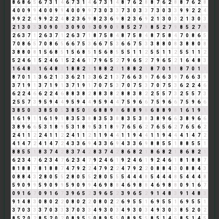
8
6
8
6
5
6
7
3
1
4
6
7
3
1
4
6
7
3
1
4
8
7
6
2
8
8
7
6
2
8
8
7
6
2
8
4
0
0
9
9
4
0
0
9
9
4
0
0
9
9
7
3
0
3
3
7
3
0
3
3
7
3
0
3
3
9
9
2
2
4
9
9
2
2
4
9
9
2
2
4
8
2
3
6
9
8
2
3
6
9
8
2
3
6
9
2
1
3
0
3
2
1
3
0
3
2
1
3
0
3
3
0
9
0
9
3
0
9
0
9
3
0
9
0
9
8
5
2
7
9
8
5
2
7
9
8
5
2
7
9
2
6
3
7
1
2
6
3
7
1
2
6
3
7
1
8
7
5
8
4
8
7
5
8
4
8
7
5
8
4
7
0
8
6
5
7
0
8
6
5
7
0
8
6
5
6
6
7
5
3
6
6
7
5
3
6
6
7
5
3
3
8
8
0
8
3
8
8
0
8
3
8
8
0
8
1
5
6
8
5
1
5
6
8
5
1
5
6
8
5
5
5
1
1
2
5
5
1
1
2
5
5
1
1
2
5
2
4
6
1
5
2
4
6
1
5
2
4
6
1
7
9
6
5
2
7
9
6
5
2
7
9
6
5
2
1
6
4
8
3
1
6
4
8
3
1
6
4
8
3
1
8
8
2
1
1
8
8
2
1
1
8
8
2
1
8
7
0
1
1
8
7
0
1
1
8
7
0
1
1
3
6
2
1
3
3
6
2
1
3
3
6
2
1
3
7
6
6
3
9
7
6
6
3
9
7
6
6
3
9
3
7
1
9
1
3
7
1
9
1
3
7
1
9
1
7
0
7
5
3
7
0
7
5
3
7
0
7
5
3
6
2
2
4
6
6
2
2
4
6
6
2
2
4
6
8
8
3
8
2
8
8
3
8
2
8
8
3
8
2
2
5
5
7
3
2
5
5
7
3
2
5
5
7
3
9
5
9
4
4
9
5
9
4
4
9
5
9
4
4
7
5
9
6
6
7
5
9
6
6
7
5
9
6
6
3
8
5
0
5
3
8
5
0
5
3
8
5
0
5
6
8
8
9
8
6
8
8
9
8
6
8
8
9
8
1
6
1
9
1
1
6
1
9
1
1
6
1
9
1
8
3
5
3
8
8
3
5
3
8
8
3
5
3
8
3
8
9
6
6
3
8
9
6
6
3
8
9
6
6
5
3
1
8
9
5
3
1
8
9
5
3
1
8
9
7
6
5
6
2
7
6
5
6
2
7
6
5
6
2
2
4
1
1
2
2
4
1
1
2
2
4
1
1
2
1
1
9
4
4
1
1
9
4
4
1
1
9
4
4
4
1
4
7
2
4
1
4
7
2
4
1
4
7
2
4
3
3
6
9
4
3
3
6
9
4
3
3
6
9
8
8
5
5
1
8
8
5
5
1
8
8
5
5
1
8
3
7
4
2
8
3
7
4
2
8
3
7
4
2
8
6
8
2
1
8
6
8
2
1
8
6
8
2
1
6
2
3
4
7
6
2
3
4
7
6
2
3
4
7
9
2
4
6
1
9
2
4
6
1
9
2
4
6
1
8
1
8
8
7
8
1
8
8
7
8
1
8
8
7
4
7
9
2
2
4
7
9
2
2
4
7
9
2
2
0
8
8
4
3
0
8
8
4
3
0
8
8
4
3
2
8
0
5
5
2
8
0
5
5
2
8
0
5
5
5
4
4
4
8
5
4
4
4
8
5
4
4
4
8
5
9
0
9
9
5
9
0
9
9
5
9
0
9
9
4
6
9
8
8
4
6
9
8
8
4
6
9
8
8
0
9
1
6
7
0
9
1
6
7
0
9
1
6
7
3
9
6
5
2
3
9
6
5
2
3
9
6
5
2
9
1
4
8
3
9
1
4
8
3
9
1
4
8
3
0
8
0
2
2
0
8
0
2
2
0
8
0
2
2
6
9
5
5
1
6
9
5
5
1
6
9
5
5
1
3
7
0
3
3
3
7
0
3
3
3
7
0
3
3
4
9
3
0
3
4
9
3
0
3
4
9
3
0
3
8
5
2
0
2
8
5
2
0
2
8
5
2
0
2
0
8
9
5
5
0
8
9
5
5
0
8
9
5
5
8
5
1
4
5
8
5
1
4
5