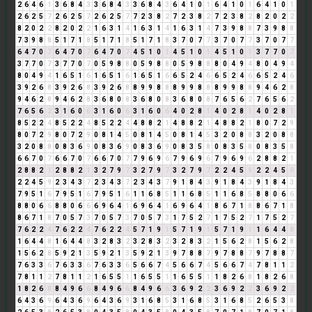
2
6
4
6
1
3
6
8
4
3
3
6
8
4
3
3
6
8
4
3
6
4
1
0
1
6
4
1
0
1
6
4
1
0
1
2
6
2
5
7
2
6
2
5
7
2
6
2
5
7
7
2
3
8
2
7
2
3
8
2
7
2
3
8
2
8
2
0
2
2
8
2
0
2
2
8
2
0
2
2
1
6
3
1
4
1
6
3
1
4
1
6
3
1
4
7
3
9
8
8
7
3
9
8
8
7
3
9
8
8
5
1
7
1
8
5
1
7
1
8
5
1
7
1
8
3
7
0
7
7
3
7
0
7
7
3
7
0
7
7
6
4
7
0
7
6
4
7
0
7
6
4
7
0
7
4
5
1
0
1
4
5
1
0
1
4
5
1
0
1
3
7
7
0
7
3
7
7
0
7
3
7
7
0
7
0
5
9
8
8
0
5
9
8
8
0
5
9
8
8
8
0
4
9
4
8
0
4
9
4
8
0
4
9
4
1
6
5
1
6
1
6
5
1
6
1
6
5
1
6
6
5
2
4
6
6
5
2
4
6
6
5
2
4
6
3
9
2
6
8
3
9
2
6
8
3
9
2
6
8
8
9
9
8
8
8
9
9
8
8
8
9
9
8
8
9
4
6
2
8
9
4
6
2
8
9
4
6
2
8
3
6
8
0
8
3
6
8
0
8
3
6
8
0
8
7
6
5
6
2
7
6
5
6
2
7
6
5
6
2
3
1
6
0
6
3
1
6
0
6
3
1
6
0
6
4
0
2
8
1
4
0
2
8
1
4
0
2
8
1
8
5
2
2
4
8
5
2
2
4
8
5
2
2
4
4
8
8
2
1
4
8
8
2
1
4
8
8
2
1
8
0
7
2
9
8
0
7
2
9
8
0
7
2
9
0
8
1
4
5
0
8
1
4
5
0
8
1
4
5
3
2
0
8
8
3
2
0
8
8
3
2
0
8
8
0
8
3
6
9
0
8
3
6
9
0
8
3
6
9
0
8
3
5
8
0
8
3
5
8
0
8
3
5
8
6
6
7
0
7
6
6
7
0
7
6
6
7
0
7
7
9
6
9
6
7
9
6
9
6
7
9
6
9
6
2
8
8
2
1
2
8
8
2
1
2
8
8
2
1
3
2
7
9
7
3
2
7
9
7
3
2
7
9
7
2
2
4
5
9
2
2
4
5
9
2
2
4
5
9
2
3
4
3
7
2
3
4
3
7
2
3
4
3
7
9
1
8
4
3
9
1
8
4
3
9
1
8
4
3
7
9
5
1
6
7
9
5
1
6
7
9
5
1
6
1
1
6
8
5
1
1
6
8
5
1
1
6
8
5
8
8
0
6
6
8
8
0
6
6
8
8
0
6
6
6
9
6
4
1
6
9
6
4
1
6
9
6
4
1
8
6
7
1
8
8
6
7
1
8
8
6
7
1
8
7
0
5
7
3
7
0
5
7
3
7
0
5
7
3
1
7
5
2
7
1
7
5
2
7
1
7
5
2
7
7
6
2
2
4
7
6
2
2
4
7
6
2
2
4
5
7
1
9
1
5
7
1
9
1
5
7
1
9
1
1
6
4
4
8
1
6
4
4
8
1
6
4
4
8
3
2
8
3
2
3
2
8
3
2
3
2
8
3
2
1
5
6
2
8
1
5
6
2
8
1
5
6
2
8
5
9
2
1
3
5
9
2
1
3
5
9
2
1
3
9
7
8
8
7
9
7
8
8
7
9
7
8
8
7
7
6
3
3
6
7
6
3
3
6
7
6
3
3
6
5
6
6
7
4
5
6
6
7
4
5
6
6
7
4
7
8
1
1
2
7
8
1
1
2
7
8
1
1
2
1
6
5
5
1
1
6
5
5
1
1
6
5
5
1
1
8
2
6
8
1
8
2
6
8
1
8
2
6
8
8
4
9
6
6
8
4
9
6
6
8
4
9
6
6
3
6
9
2
2
3
6
9
2
2
3
6
9
2
2
6
4
3
6
9
6
4
3
6
9
6
4
3
6
9
3
1
6
8
5
3
1
6
8
5
3
1
6
8
5
2
6
5
3
8