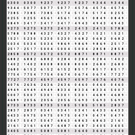
0
3
0
0
0
0
3
0
0
0
9
2
3
7
1
9
2
3
7
1
9
2
3
7
1
9
3
4
4
8
9
3
4
4
8
9
3
4
4
8
5
0
7
7
5
5
0
7
7
5
5
0
7
7
5
4
5
7
6
4
4
5
7
6
4
4
5
7
6
4
7
3
8
5
4
7
3
8
5
4
7
3
8
5
4
5
1
7
4
2
5
1
7
4
2
5
1
7
4
2
0
2
5
5
1
0
2
5
5
1
0
2
5
5
1
4
5
6
1
7
4
5
6
1
7
4
5
6
1
7
0
8
4
9
4
0
8
4
9
4
0
8
4
9
4
3
4
1
7
8
3
4
1
7
8
3
4
1
7
8
4
9
4
3
7
4
9
4
3
7
4
9
4
3
7
9
2
7
3
1
9
2
7
3
1
9
2
7
3
1
2
4
1
3
4
2
4
1
3
4
2
4
1
3
4
5
7
8
8
7
5
7
8
8
7
5
7
8
8
7
4
3
2
7
9
4
3
2
7
9
4
3
2
7
9
1
5
2
1
3
1
5
2
1
3
1
5
2
1
3
5
2
3
0
3
5
2
3
0
3
5
2
3
0
3
0
6
8
2
1
0
6
8
2
1
0
6
8
2
1
5
0
3
4
7
5
0
3
4
7
5
0
3
4
7
9
8
6
9
6
9
8
6
9
6
9
8
6
9
6
2
5
1
7
8
2
5
1
7
8
2
5
1
7
8
5
0
0
4
4
5
0
0
4
4
5
0
0
4
4
2
8
5
8
4
2
8
5
8
4
2
8
5
8
4
0
5
7
2
9
0
5
7
2
9
0
5
7
2
9
8
8
7
1
8
8
8
7
1
8
8
8
7
1
8
6
8
8
2
1
6
8
8
2
1
6
8
8
2
1
0
2
8
4
3
0
2
8
4
3
0
2
8
4
3
1
4
0
2
2
1
4
0
2
2
1
4
0
2
2
8
0
0
8
8
8
0
0
8
8
8
0
0
8
8
2
6
8
0
8
2
6
8
0
8
2
6
8
0
8
6
1
5
2
7
6
1
5
2
7
6
1
5
2
7
8
5
1
7
8
8
5
1
7
8
8
5
1
7
8
7
7
5
4
9
7
7
5
4
9
7
7
5
4
9
0
6
7
4
2
0
6
7
4
2
0
6
7
4
2
7
7
2
7
9
7
7
2
7
9
7
7
2
7
9
4
5
9
7
7
4
5
9
7
7
4
5
9
7
7
4
0
7
6
4
4
0
7
6
4
4
0
7
6
4
2
6
3
6
9
2
6
3
6
9
2
6
3
6
9
0
4
6
0
6
0
4
6
0
6
0
4
6
0
6
4
9
4
9
4
4
9
4
9
4
4
9
4
9
4
8
3
3
4
7
8
3
3
4
7
8
3
3
4
7
5
0
0
7
7
5
0
0
7
7
5
0
0
7
7
5
3
0
1
1
5
3
0
1
1
5
3
0
1
1
4
6
8
9
8
4
6
8
9
8
4
6
8
9
8
2
0
5
6
2
2
0
5
6
2
2
0
5
6
2
5
6
9
3
3
5
6
9
3
3
5
6
9
3
3
8
7
3
3
6
8
7
3
3
6
8
7
3
3
6
5
1
8
5
4
5
1
8
5
4
5
1
8
5
4
2
8
3
7
1
2
8
3
7
1
2
8
3
7
1
0
3
4
1
5
0
3
4
1
5
0
3
4
1
5
6
4
3
3
6
6
4
3
3
6
6
4
3
3
6
0
9
7
5
3
0
9
7
5
3
0
9
7
5
3
0
4
7
9
7
0
4
7
9
7
0
4
7
9
7
5
0
4
7
2
5
0
4
7
2
5
0
4
7
2
6
8
6
3
9
6
8
6
3
9
6
8
6
3
9
2
1
6
1
7
2
1
6
1
7
2
1
6
1
7
6
4
8
7
6
6
4
8
7
6
6
4
8
7
6
3
4
0
5
5
3
4
0
5
5
3
4
0
5
5
5
0
8
1
9
5
0
8
1
9
5
0
8
1
9
3
6
4
0
4
3
6
4
0
4
3
6
4
0
4