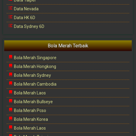
Data Taipei
Data Nevada
Data HK 6D
Data Sydney 6D
Bola Merah Terbaik
Bola Merah Singapore
Bola Merah Hongkong
Bola Merah Sydney
Bola Merah Cambodia
Bola Merah Laos
Bola Merah Bullseye
Bola Merah Pcso
Bola Merah Korea
Bola Merah Laos