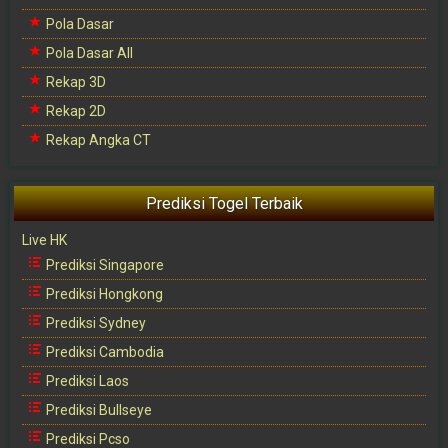
Pola Dasar
Pola Dasar All
Rekap 3D
Rekap 2D
Rekap Angka CT
Prediksi Togel Terbaik
Live HK
Prediksi Singapore
Prediksi Hongkong
Prediksi Sydney
Prediksi Cambodia
Prediksi Laos
Prediksi Bullseye
Prediksi Pcso