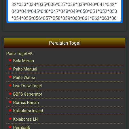
Peralatan Togel
Paito Togel HK
Bola Merah
Paito Manual
Paito Warna
Live Draw Togel
BBFS Generator
Rumus Harian
Kalkulator Invest
Kolaborasi LN
Pembalik