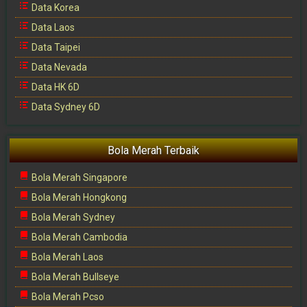
Data Korea
Data Laos
Data Taipei
Data Nevada
Data HK 6D
Data Sydney 6D
Bola Merah Terbaik
Bola Merah Singapore
Bola Merah Hongkong
Bola Merah Sydney
Bola Merah Cambodia
Bola Merah Laos
Bola Merah Bullseye
Bola Merah Pcso