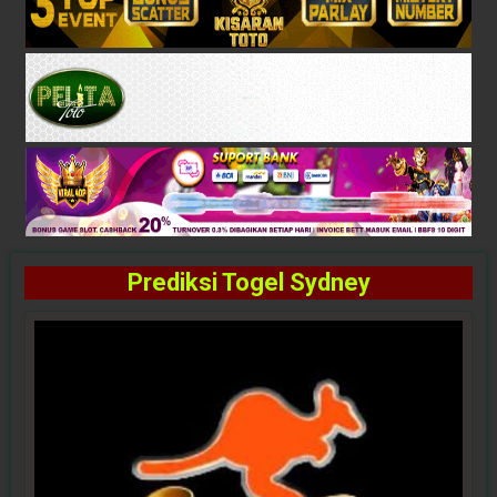
Prediksi Togel Sydney