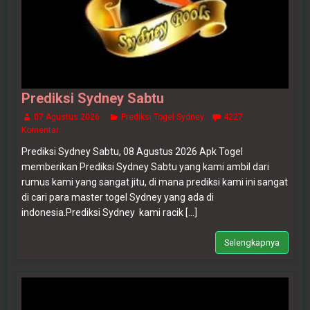
Prediksi Sydney Sabtu
07 Agustus 2026
Prediksi Togel Sydney
4227
Komentar
Prediksi Sydney Sabtu, 08 Agustus 2026 Apk Togel
memberikan Prediksi Sydney Sabtu yang kami ambil dari
rumus kami yang sangat jitu, di mana prediksi kami ini sangat
di cari para master togel Sydney yang ada di
indonesia.Prediksi Sydney kami racik [...]
Selengkapnya