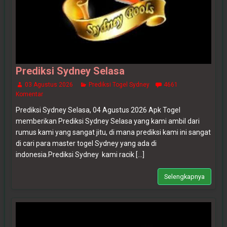
Prediksi Sydney Selasa
03 Agustus 2026
Prediksi Togel Sydney
4661
Komentar
Prediksi Sydney Selasa, 04 Agustus 2026 Apk Togel
memberikan Prediksi Sydney Selasa yang kami ambil dari
rumus kami yang sangat jitu, di mana prediksi kami ini sangat
di cari para master togel Sydney yang ada di
indonesia.Prediksi Sydney kami racik [...]
Selengkapnya