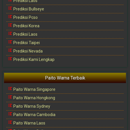
Prediksi Laos
Prediksi Bullseye
Prediksi Pcso
Prediksi Korea
Prediksi Laos
Prediksi Taipei
Prediksi Nevada
Prediksi Kami Lengkap
Paito Warna Terbaik
Paito Warna Singapore
Paito Warna Hongkong
Paito Warna Sydney
Paito Warna Cambodia
Paito Warna Laos