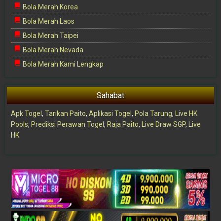
Bola Merah Korea
Bola Merah Laos
Bola Merah Taipei
Bola Merah Nevada
Bola Merah Kami Lengkap
Sahabat
Apk Togel
,
Tarikan Paito
,
Aplikasi Togel
,
Pola Tarung
,
Live HK
Pools
,
Prediksi Perawan Togel
,
Raja Paito
,
Live Draw SGP
,
Live
HK