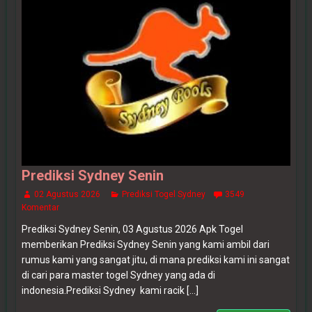
Prediksi Sydney Senin
02 Agustus 2026
Prediksi Togel Sydney
3549
Komentar
Prediksi Sydney Senin, 03 Agustus 2026 Apk Togel
memberikan Prediksi Sydney Senin yang kami ambil dari
rumus kami yang sangat jitu, di mana prediksi kami ini sangat
di cari para master togel Sydney yang ada di
indonesia.Prediksi Sydney kami racik [...]