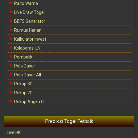
Paito Warna
Live Draw Togel
BBFS Generator
Rumus Harian
Kalkulator Invest
Kolaborasi LN
Pembalik
Pola Dasar
Pola Dasar All
Rekap 3D
Rekap 2D
Rekap Angka CT
Prediksi Togel Terbaik
Live HK