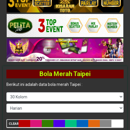
Bola Merah Taipei
Berikut ini adalah data bola merah Taipei :
CLEAR