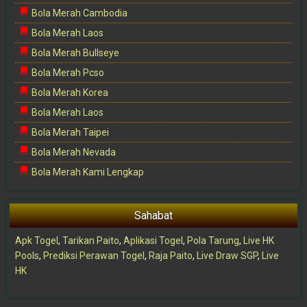
Bola Merah Cambodia
Bola Merah Laos
Bola Merah Bullseye
Bola Merah Pcso
Bola Merah Korea
Bola Merah Laos
Bola Merah Taipei
Bola Merah Nevada
Bola Merah Kami Lengkap
Sahabat
Apk Togel
,
Tarikan Paito
,
Aplikasi Togel
,
Pola Tarung
,
Live HK
Pools
,
Prediksi Perawan Togel
,
Raja Paito
,
Live Draw SGP
,
Live
HK