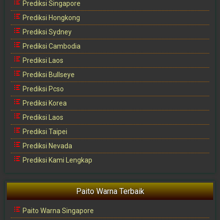
Prediksi Singapore
Prediksi Hongkong
Prediksi Sydney
Prediksi Cambodia
Prediksi Laos
Prediksi Bullseye
Prediksi Pcso
Prediksi Korea
Prediksi Laos
Prediksi Taipei
Prediksi Nevada
Prediksi Kami Lengkap
Paito Warna Terbaik
Paito Warna Singapore