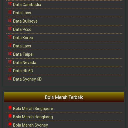
Data Cambodia
Data Laos
Data Bullseye
Data Pcso
Data Korea
Data Laos
Data Taipei
Data Nevada
Data HK 6D
Data Sydney 6D
Bola Merah Terbaik
Bola Merah Singapore
Bola Merah Hongkong
Bola Merah Sydney