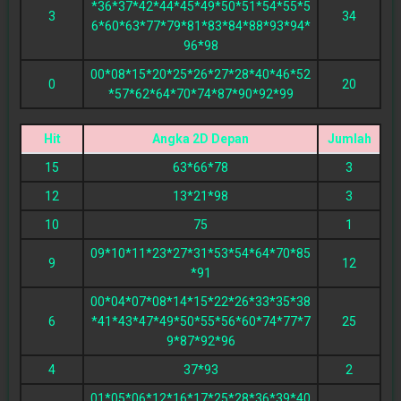
*36*37*42*44*45*49*50*51*54*55*5
3
34
6*60*63*77*79*81*83*84*88*93*94*
96*98
00*08*15*20*25*26*27*28*40*46*52
0
20
*57*62*64*70*74*87*90*92*99
Hit
Angka 2D Depan
Jumlah
15
63*66*78
3
12
13*21*98
3
10
75
1
09*10*11*23*27*31*53*54*64*70*85
9
12
*91
00*04*07*08*14*15*22*26*33*35*38
6
*41*43*47*49*50*55*56*60*74*77*7
25
9*87*92*96
4
37*93
2
01*05*06*12*16*17*25*28*36*39*40