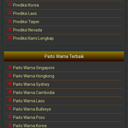
Prediksi Korea
Prediksi Laos
Prediksi Taipei
Prediksi Nevada
Prediksi Kami Lengkap
Paito Warna Terbaik
Paito Warna Singapore
Paito Warna Hongkong
Paito Warna Sydney
Paito Warna Cambodia
Paito Warna Laos
Paito Warna Bullseye
Paito Warna Pcso
Paito Warna Korea