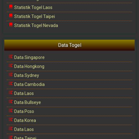
Statistik Togel Laos
Statistik Togel Taipei
Statistik Togel Nevada
Data Togel
Data Singapore
Data Hongkong
Data Sydney
Data Cambodia
Data Laos
Data Bullseye
Data Pcso
Data Korea
Data Laos
Data Taipei