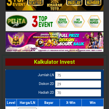
Kalkulator Invest
Jumlah LN
Diskon 2D
Hadiah 2D
Level
Harga/LN
Bayar
X-Win
Win