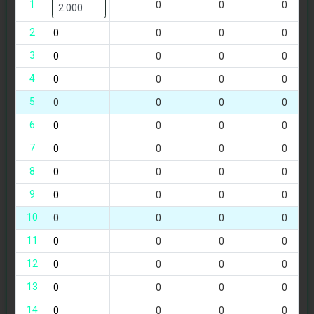
1
2
3
4
5
6
7
8
9
10
11
12
13
14