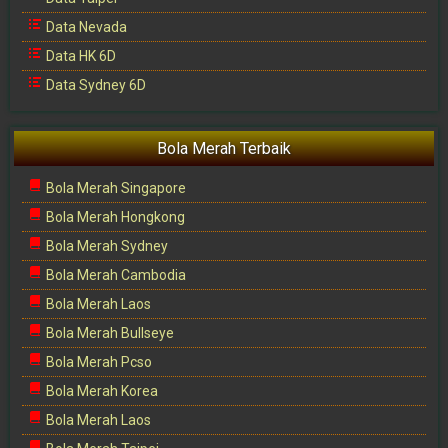
Data Nevada
Data HK 6D
Data Sydney 6D
Bola Merah Terbaik
Bola Merah Singapore
Bola Merah Hongkong
Bola Merah Sydney
Bola Merah Cambodia
Bola Merah Laos
Bola Merah Bullseye
Bola Merah Pcso
Bola Merah Korea
Bola Merah Laos