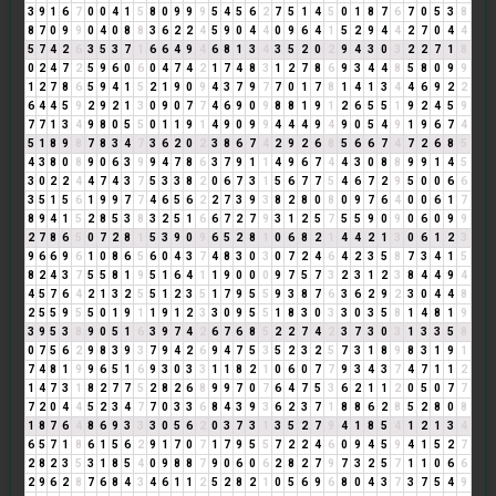
3
9
1
6
7
0
0
4
1
5
8
0
9
9
9
5
4
5
6
2
7
5
1
4
5
0
1
8
7
6
7
0
5
3
8
8
7
0
9
9
0
4
0
8
8
3
6
2
2
4
5
9
0
4
4
0
9
6
4
1
5
2
9
4
4
2
7
0
4
4
5
7
4
2
6
3
5
3
7
1
6
6
4
9
4
6
8
1
3
4
3
5
2
0
2
9
4
3
0
3
2
2
7
1
8
0
2
4
7
2
5
9
6
0
6
0
4
7
4
2
1
7
4
8
3
1
2
7
8
6
9
3
4
4
8
5
8
0
9
9
1
2
7
8
6
5
9
4
1
5
2
1
9
0
9
4
3
7
9
7
7
0
1
7
8
1
4
1
3
4
4
6
9
2
2
6
4
4
5
9
2
9
2
1
3
0
9
0
7
7
4
6
9
0
9
8
8
1
9
1
2
6
5
5
1
9
2
4
5
9
7
7
1
3
4
9
8
0
5
5
0
1
1
9
1
4
9
0
9
9
4
4
4
9
4
9
0
5
4
9
1
9
6
7
4
5
1
8
9
8
7
8
3
4
7
3
6
2
0
2
3
8
6
7
4
2
9
2
6
8
5
6
6
7
4
7
2
6
8
5
4
3
8
0
8
9
0
6
3
9
9
4
7
8
6
3
7
9
1
1
4
9
6
7
4
4
3
0
8
8
9
9
1
4
5
3
0
2
2
4
4
7
4
3
7
5
3
3
8
2
0
6
7
3
1
5
6
7
7
5
4
6
7
2
9
5
0
0
6
6
3
5
1
5
6
1
9
9
7
7
4
6
5
6
2
2
7
3
9
3
8
2
8
0
8
0
9
7
6
4
0
0
6
1
7
8
9
4
1
5
2
8
5
3
8
3
2
5
1
6
6
7
2
7
9
3
1
2
5
7
5
5
9
0
9
0
6
0
9
9
2
7
8
6
5
0
7
2
8
1
5
3
9
0
9
6
5
2
8
1
0
6
8
2
1
4
4
2
1
3
0
6
1
2
3
9
6
6
9
6
1
0
8
6
5
6
0
4
3
7
4
8
3
0
3
0
7
2
4
6
4
2
3
5
8
7
3
4
1
5
8
2
4
3
7
5
5
8
1
9
5
1
6
4
1
1
9
0
0
0
9
7
5
7
3
2
3
1
2
3
8
4
4
9
4
4
5
7
6
4
2
1
3
2
5
5
1
2
3
5
1
7
9
5
5
9
3
8
7
6
3
6
2
9
2
3
0
4
4
8
2
5
5
9
5
5
0
1
9
1
1
9
1
2
3
3
0
9
5
5
1
8
3
0
3
3
0
3
5
8
1
4
8
1
9
3
9
5
3
8
9
0
5
1
6
3
9
7
4
2
6
7
6
8
5
2
2
7
4
2
3
7
3
0
3
1
3
3
5
8
0
7
5
6
2
9
8
3
9
3
7
9
4
2
6
9
4
7
5
3
5
2
3
2
5
7
3
1
8
9
8
3
1
9
1
7
4
8
1
9
9
6
5
1
6
9
3
0
3
3
1
1
8
2
1
0
6
0
7
7
9
3
4
3
7
4
7
1
1
2
1
4
7
3
1
8
2
7
7
5
2
8
2
6
8
9
9
7
0
7
6
4
7
5
3
6
2
1
1
2
0
5
0
7
7
7
2
0
4
4
5
2
3
4
7
7
0
3
3
6
8
4
3
9
3
6
2
3
7
1
8
8
6
2
8
5
2
8
0
8
1
8
7
6
4
8
6
9
3
3
3
0
5
6
2
0
3
7
3
1
3
5
2
7
9
4
1
8
5
4
1
2
1
3
4
6
5
7
1
8
6
1
5
6
2
9
1
7
0
7
1
7
9
5
5
7
2
2
4
6
0
9
4
5
9
4
1
5
2
7
2
8
2
3
5
3
1
8
5
4
0
9
8
8
7
9
0
6
0
6
2
8
2
7
9
7
3
2
5
7
1
1
0
6
6
2
9
6
2
8
7
6
8
4
3
4
6
1
1
2
5
2
8
2
1
0
5
6
9
6
8
0
4
3
7
3
7
5
4
9