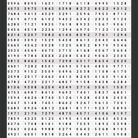
0
9
9
6
6
8
0
9
5
5
1
6
3
1
4
1
7
1
8
9
6
1
1
8
9
4
9
9
5
5
1
5
2
8
1
4
0
7
3
1
3
9
7
5
3
1
8
4
3
7
0
3
9
8
8
8
2
7
2
9
8
0
2
2
4
9
3
1
2
3
7
6
8
4
3
9
4
1
3
4
4
3
2
9
2
3
2
9
1
1
2
5
9
6
6
7
9
5
3
8
8
7
1
3
4
7
6
1
9
1
6
7
1
0
1
6
1
0
2
2
9
4
3
2
5
6
3
4
2
6
2
0
3
2
5
9
1
2
0
2
6
2
8
0
8
7
1
2
1
3
9
8
3
5
8
7
6
1
8
9
8
9
3
3
6
1
5
6
7
4
9
0
6
1
7
0
4
5
6
2
4
5
1
8
9
2
2
3
6
9
1
2
9
4
4
6
9
7
0
7
7
1
2
2
4
1
0
2
5
7
8
2
1
4
5
5
2
0
7
7
7
0
8
2
1
6
1
4
0
4
8
3
9
2
2
7
7
6
1
7
1
2
9
4
4
3
5
8
0
8
3
0
9
2
2
1
5
2
9
2
5
4
3
8
2
8
6
1
3
4
2
0
4
3
7
6
6
4
6
1
5
6
6
5
2
4
5
6
2
8
0
0
2
8
1
1
3
2
5
7
6
8
5
2
7
8
9
7
0
7
9
3
4
6
1
2
0
3
5
8
4
5
6
9
6
4
0
7
5
3
3
7
1
5
6
4
1
6
8
5
4
5
6
7
4
5
6
0
4
4
4
1
9
0
9
9
7
8
4
3
X
X
X
X
X
2
2
0
8
8
5
4
0
2
2
9
0
6
3
9
2
3
0
5
5
9
8
1
3
4
8
4
6
2
8
1
5
4
2
6
7
2
9
8
8
6
3
1
7
8
8
6
3
4
7
2
0
2
0
2
4
6
0
1
1
7
2
8
2
1
8
5
0
1
1
4
6
9
0
9
5
7
6
0
6
4
8
5
0
5
9
7
7
1
8
0
3
7
3
1
9
1
5
2
7
3
5
0
9
9
0
4
9
6
6
2
5
3
8
2
1
1
0
8
8
6
1
7
0
7
2
5
9
8
8
2
0
1
7
8
0
4
6
3
9
4
4
1
0
1
8
2
4
5
9
4
1
6
3
9
9
1
4
4
8
6
7
8
2
1
4
7
2
3
5
2
2
1
7
8
6
8
5
7
3
9
1
5
8
4
9
4
3
8
2
6
2
8
4
3
8
1
3
6
9
9
3
0
8
8
6
2
5
4
9
4
3
4
9
4
2
7
1
6
7
3
5
6
1
7
1
5
0
7
7
4
7
5
3
8
6
9
8
7
6
8
4
1
0
1
9
6
9
3
3
7
4
0
1
1
5
8
3
7
1
6
8
0
1
1
1
5
9
4
4
4
6
2
6
8
8
7
4
0
4
5
1
2
6
8
1
9
2
8
1
4
0
3
8
2
2
4
3
0
3
9
4
4
7
2
5
1
4
8
3
7
4
5
1
6
8
6
0
2
2
9
2
6
7
4
9
6
1
3
4
7
3
0
1
1
5
6
8
3
2
0
9
2
6
8
6
8
1
2
3
2
6
8
1
9
8
1
7
1
8
9
2
3
7
1
5
8
9
0
9
1
9
7
1
8
2
1
7
6
4
7
2
7
9
7
4
8
7
5
3
4
5
7
1
8
4
1
0
6
6
8
1
9
7
7
7
8
5
9
5
4
3
2
5
7
0
1
2
3
5
4
1
9
5
5
4
1
4
8
3
8
6
4
3
7
4
5
3
6
9
8
3
7
6
4
1
7
0
8
8
8
1
0
1
1
9
1
8
8
7
7
5
5
9
5
1
8
9
2
2
5
3
9
8
8
7
0
6
3
9
0
2
4
6
1
9
9
8
8
7
0
2
7
9
7
0
6
4
2
6
5
3
6
8
5
8
1
0
3
3
4
9
2
1
3
6
0
0
1
1
9
8
1
8
9
3
2
6
4
1
0
4
4
3
7
2
6
1
1
2
5
9
0
8
8