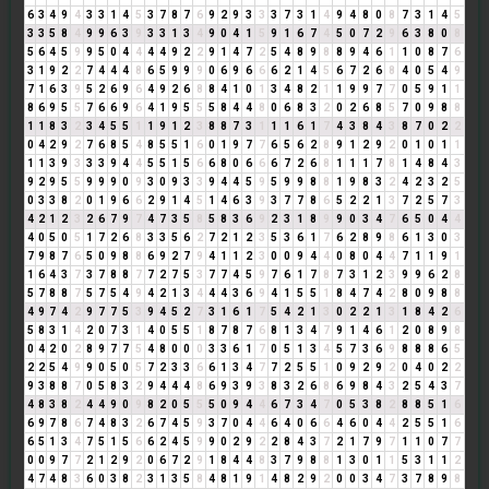
6
3
4
9
4
3
3
1
4
5
3
7
8
7
6
9
2
9
3
3
3
7
3
1
4
9
4
8
0
8
7
3
1
4
5
3
3
5
8
4
9
9
6
3
9
3
3
1
3
4
9
0
4
1
5
9
1
6
7
4
5
0
7
2
9
6
3
8
0
8
5
6
4
5
9
9
5
0
4
4
4
4
9
2
2
9
1
4
7
2
5
4
8
9
8
8
9
4
6
1
1
0
8
7
6
3
1
9
2
2
7
4
4
4
8
6
5
9
9
9
0
6
9
6
6
6
2
1
4
5
6
7
2
6
8
4
0
5
4
9
7
1
6
3
9
5
2
6
9
6
4
9
2
6
8
8
4
1
0
1
3
4
8
2
1
1
9
9
7
7
0
5
9
1
1
8
6
9
5
5
7
6
6
9
6
4
1
9
5
5
5
8
4
4
8
0
6
8
3
2
0
2
6
8
5
7
0
9
8
8
1
1
8
3
2
3
4
5
5
1
1
9
1
2
3
8
8
7
3
1
1
1
6
1
7
4
3
8
4
3
8
7
0
2
2
0
4
2
9
2
7
6
8
5
4
8
5
5
1
6
0
1
9
7
7
6
5
6
2
8
9
1
2
9
2
0
1
0
1
1
1
1
3
9
3
3
3
9
4
4
5
5
1
5
6
6
8
0
6
6
6
7
2
6
8
1
1
1
7
8
1
4
8
4
3
9
2
9
5
5
9
9
9
0
9
3
0
9
3
3
9
4
4
5
9
5
9
9
8
8
1
9
8
3
2
4
2
3
2
5
0
3
3
8
2
0
1
9
6
6
2
9
1
4
5
1
4
6
3
9
3
7
7
8
6
5
2
2
1
3
7
2
5
7
3
4
2
1
2
3
2
6
7
9
7
4
7
3
5
8
5
8
3
6
9
2
3
1
8
9
9
0
3
4
7
6
5
0
4
4
4
0
5
0
5
1
7
2
6
8
3
3
5
6
2
7
2
1
2
3
5
3
6
1
7
6
2
8
9
8
6
1
3
0
3
7
9
8
7
6
5
0
9
8
8
6
9
2
7
9
4
1
1
2
3
0
0
9
4
4
0
8
0
4
4
7
1
1
9
1
1
6
4
3
7
3
7
8
8
7
7
2
7
5
3
7
7
4
5
9
7
6
1
7
8
7
3
1
2
3
9
9
6
2
8
5
7
8
8
7
5
7
5
4
9
4
2
1
3
4
4
4
3
6
9
4
1
5
5
1
8
4
7
4
2
8
0
9
8
8
4
9
7
4
2
9
7
7
5
3
9
4
5
2
7
3
1
6
1
7
5
4
2
1
3
0
2
2
1
3
1
8
4
2
6
5
8
3
1
4
2
0
7
3
1
4
0
5
5
1
8
7
8
7
6
8
1
3
4
7
9
1
4
6
1
2
0
8
9
8
0
4
2
0
2
8
9
7
7
5
4
8
0
0
0
3
3
6
1
7
0
5
1
3
4
5
7
3
6
9
8
8
8
6
5
2
2
5
4
9
9
0
5
0
5
7
2
3
3
6
6
1
3
4
7
7
2
5
5
1
0
9
2
9
2
0
4
0
2
2
9
3
8
8
7
0
5
8
3
2
9
4
4
4
8
6
9
3
9
3
8
3
2
6
8
6
9
8
4
3
2
5
4
3
7
4
8
3
8
2
4
4
9
0
9
8
2
0
5
5
5
0
9
4
4
6
7
3
4
7
0
5
3
8
2
8
8
5
1
6
6
9
7
8
6
7
4
8
3
2
6
7
4
5
9
3
7
0
4
4
6
4
0
6
6
4
6
0
4
4
2
5
5
1
6
6
5
1
3
4
7
5
1
5
6
6
2
4
5
9
9
0
2
9
2
2
8
4
3
7
2
1
7
9
7
1
1
0
7
7
0
0
9
7
7
2
1
2
9
2
0
6
7
2
9
1
8
4
4
8
3
7
9
8
8
1
3
0
1
1
5
3
1
1
2
4
7
4
8
3
6
0
3
8
2
3
1
3
5
8
4
8
1
9
1
4
8
2
9
2
0
0
3
4
7
3
7
8
9
8