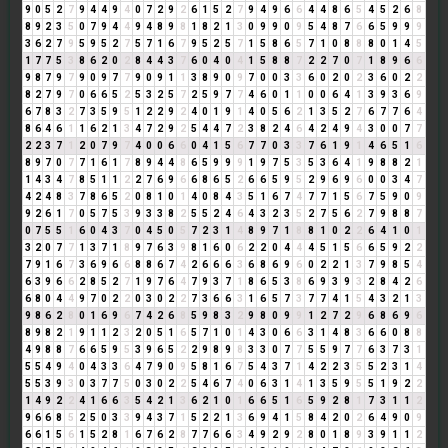
9
0
5
2
7
9
4
4
9
4
0
7
2
9
2
6
1
5
2
7
9
4
9
6
6
4
4
8
6
5
4
5
2
6
8
8
9
2
3
5
0
7
9
4
4
9
4
8
9
8
1
8
2
1
3
0
9
9
0
9
5
4
8
7
6
6
5
9
9
9
3
6
2
7
9
5
9
5
2
7
5
7
1
6
7
9
5
2
5
7
1
5
8
6
5
7
1
0
8
8
8
0
1
4
5
1
7
7
5
3
8
6
2
0
2
8
4
4
3
7
6
0
4
0
4
1
5
8
8
7
2
2
7
0
7
1
8
9
6
6
9
8
7
9
7
9
0
9
7
7
9
0
9
1
1
3
8
9
0
9
7
0
0
3
3
6
0
2
0
2
3
6
0
2
2
8
2
7
9
7
0
6
6
5
2
5
3
2
5
7
2
5
9
7
7
4
6
0
1
1
0
0
6
4
1
3
9
3
6
9
6
7
8
3
2
7
3
5
9
5
1
2
2
9
2
4
0
1
9
1
4
0
5
6
2
1
3
5
2
7
6
7
7
6
4
8
6
4
6
1
1
6
2
1
3
4
7
2
9
2
5
4
4
7
2
3
8
2
4
6
4
2
4
9
4
3
0
0
7
7
2
2
3
7
1
2
0
7
9
7
4
0
0
6
6
0
4
1
5
6
7
7
0
3
3
7
6
1
9
1
4
6
5
1
6
8
9
7
0
7
7
1
6
1
7
8
9
4
4
8
6
5
9
9
9
1
9
7
5
3
5
3
6
4
1
9
8
8
2
1
1
4
3
4
7
8
5
1
1
2
2
7
6
9
6
6
8
6
5
2
6
6
5
9
5
2
9
6
9
6
0
0
3
4
7
4
2
4
8
3
7
8
6
5
2
0
8
1
0
1
4
0
8
4
3
5
1
6
7
4
7
7
1
5
6
7
5
9
0
9
9
2
6
1
7
0
5
7
5
3
9
3
3
8
2
5
5
2
4
6
4
3
2
3
5
2
7
5
6
2
7
9
8
8
7
0
7
5
5
1
6
0
4
3
7
0
4
5
0
5
7
2
3
1
4
8
9
7
1
8
8
1
0
2
2
6
4
1
0
1
3
2
0
7
7
1
3
7
1
8
9
7
6
3
9
8
1
6
0
6
2
2
0
4
4
4
5
1
5
6
6
5
9
2
2
7
9
1
6
7
3
6
9
6
6
8
8
6
7
4
2
6
6
6
3
6
8
6
9
6
0
2
2
1
3
7
9
8
5
4
6
3
9
6
6
2
8
5
2
7
1
9
7
6
4
7
9
3
7
1
8
6
5
3
8
6
9
3
9
3
2
8
4
2
6
6
8
0
4
4
9
7
0
2
2
0
3
0
2
2
7
3
6
6
3
1
6
5
7
3
7
7
4
1
5
4
3
2
1
3
9
8
6
2
8
0
1
6
9
6
7
4
2
6
8
5
9
8
3
2
9
8
0
9
9
1
2
7
2
9
6
8
6
9
6
8
9
8
2
1
9
1
1
2
3
2
0
5
1
6
5
7
1
0
1
4
3
0
6
6
3
1
4
8
3
6
6
0
8
8
4
9
8
8
7
6
6
5
9
5
3
9
6
5
2
2
9
8
9
8
3
3
0
7
7
5
5
9
7
7
6
3
7
3
1
5
5
4
9
4
0
4
3
3
6
4
7
9
0
9
5
8
1
6
7
5
4
3
7
1
4
2
2
3
5
5
2
3
1
4
5
5
3
9
3
0
3
7
7
5
0
3
0
2
2
5
4
6
7
4
0
6
3
1
4
1
3
5
9
5
5
1
9
2
2
1
4
9
2
2
4
1
6
6
3
5
4
2
1
3
6
2
1
0
1
6
6
5
1
6
5
9
2
8
1
7
3
1
1
2
9
6
6
8
5
2
5
0
3
3
9
4
3
7
1
5
2
2
1
3
6
9
4
1
5
8
4
2
0
2
6
4
9
0
9
6
6
1
5
6
1
5
2
8
1
6
7
6
2
8
7
7
6
6
3
4
9
2
9
2
8
0
1
8
9
3
9
1
1
2