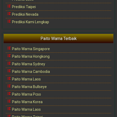
Prediksi Taipei
Prediksi Nevada
Prediksi Kami Lengkap
Paito Warna Terbaik
Paito Warna Singapore
Paito Warna Hongkong
Paito Warna Sydney
Paito Warna Cambodia
Paito Warna Laos
Paito Warna Bullseye
Paito Warna Pcso
Paito Warna Korea
Paito Warna Laos