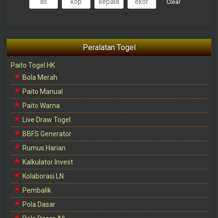
Clear
Peralatan Togel
Paito Togel HK
Bola Merah
Paito Manual
Paito Warna
Live Draw Togel
BBFS Generator
Rumus Harian
Kalkulator Invest
Kolaborasi LN
Pembalik
Pola Dasar