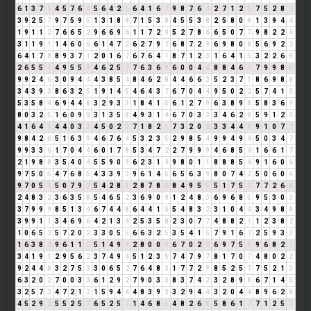
6
1
3
7
1
4
5
7
6
4
5
6
4
2
6
6
4
1
6
7
9
8
7
6
4
2
7
1
2
3
7
5
2
8
1
3
9
2
5
7
9
7
5
9
5
1
3
1
8
9
7
1
5
3
8
4
5
5
3
8
2
5
8
0
8
1
3
9
4
4
1
9
1
1
2
7
6
6
5
2
9
6
6
9
6
1
1
7
2
9
5
2
7
8
6
6
5
0
7
7
9
8
2
2
4
3
1
1
9
1
1
4
6
0
6
6
1
4
7
2
6
2
7
9
7
6
8
7
2
9
6
9
8
0
8
5
6
9
2
2
6
4
1
7
8
8
9
3
7
1
2
0
1
6
7
6
7
6
4
1
8
7
1
2
3
1
6
4
1
5
3
2
2
6
8
2
6
5
5
1
4
9
5
5
1
4
6
2
5
7
7
6
3
6
9
6
0
0
4
4
8
8
4
6
1
7
9
9
8
8
9
9
2
4
6
3
0
9
4
4
4
3
8
5
4
8
4
6
2
8
4
4
6
6
3
5
2
3
7
1
8
6
9
8
8
3
4
3
9
3
8
6
3
2
5
1
9
1
4
5
4
6
4
3
7
6
7
0
4
4
9
5
0
2
2
5
7
4
1
5
5
3
5
8
4
6
9
4
4
8
3
2
9
3
3
1
8
4
1
5
6
1
2
7
9
6
3
8
9
8
5
8
3
6
9
8
0
3
2
5
1
6
0
9
9
3
1
3
5
8
4
9
3
1
4
6
7
0
3
3
3
4
6
2
8
5
9
1
2
3
4
1
6
4
1
4
4
0
3
3
4
5
0
2
2
7
1
8
2
1
7
3
2
0
2
3
3
4
4
8
9
1
0
7
7
9
8
4
2
6
5
1
6
3
9
4
6
7
6
4
5
3
2
3
5
2
9
8
5
4
9
9
4
9
4
5
0
3
4
7
9
9
3
3
6
1
7
0
4
4
6
0
1
7
8
5
3
4
7
2
2
7
9
9
9
4
6
8
5
4
1
6
6
1
7
2
1
9
8
8
3
5
4
0
4
5
5
9
0
9
6
2
3
1
4
9
8
0
1
1
8
8
8
5
4
9
1
6
0
6
9
7
5
0
5
4
7
6
8
5
4
3
3
9
3
9
6
1
4
5
6
5
6
3
9
8
0
7
4
2
5
0
6
0
6
9
7
0
5
5
5
0
7
9
7
5
4
2
8
1
2
8
7
8
6
8
4
9
5
5
5
1
7
5
3
7
7
2
6
8
2
4
8
3
2
3
6
3
5
8
5
4
6
5
2
3
6
9
0
9
1
2
4
8
3
6
9
6
8
5
9
5
3
0
3
3
7
9
9
9
8
5
1
3
4
6
7
4
4
8
6
4
4
1
5
5
4
8
3
2
3
1
0
4
4
3
4
9
8
8
3
9
9
1
1
3
4
6
9
6
4
2
1
3
4
2
5
3
5
8
2
3
0
7
7
4
8
8
2
1
1
2
3
8
2
1
0
6
5
2
5
7
2
0
2
3
3
0
5
5
6
6
3
2
5
3
5
4
1
5
7
9
1
6
7
2
5
9
3
3
1
6
3
8
2
9
6
1
1
2
5
1
4
9
4
2
8
0
0
0
6
7
0
2
2
6
9
7
5
3
9
6
8
2
1
3
4
1
9
1
2
9
5
6
2
3
7
4
9
4
5
1
2
3
5
7
4
7
9
7
8
1
7
0
7
4
8
0
2
2
9
2
4
4
8
3
2
7
5
3
3
0
6
5
2
7
6
4
8
3
1
7
7
2
9
8
5
2
5
7
7
5
2
1
3
6
3
2
0
2
7
0
0
3
3
6
1
2
9
2
7
9
0
3
3
8
3
7
4
2
3
2
8
9
8
6
7
1
4
5
3
2
5
7
3
4
7
2
1
3
1
5
9
4
4
4
8
3
9
3
3
2
9
4
4
3
2
0
4
4
8
9
6
2
8
4
5
2
9
2
5
5
2
5
7
6
5
2
5
7
1
4
6
8
5
4
8
2
6
8
5
8
6
1
7
7
1
2
5
7