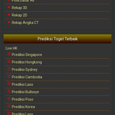
Pola Dasar All
Rekap 3D
Rekap 2D
Rekap Angka CT
Prediksi Togel Terbaik
Live HK
Prediksi Singapore
Prediksi Hongkong
Prediksi Sydney
Prediksi Cambodia
Prediksi Laos
Prediksi Bullseye
Prediksi Pcso
Prediksi Korea
Prediksi Laos