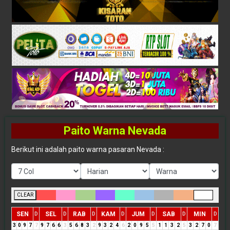
Paito Warna Nevada
Berikut ini adalah paito warna pasaran Nevada :
CLEAR
SEN
SEL
RAB
KAM
JUM
SAB
MIN
D
D
D
D
D
D
D
3
0
9
7
7
9
7
6
6
3
5
6
8
3
2
9
3
2
4
6
2
0
9
5
5
1
1
3
2
5
3
2
7
0
7