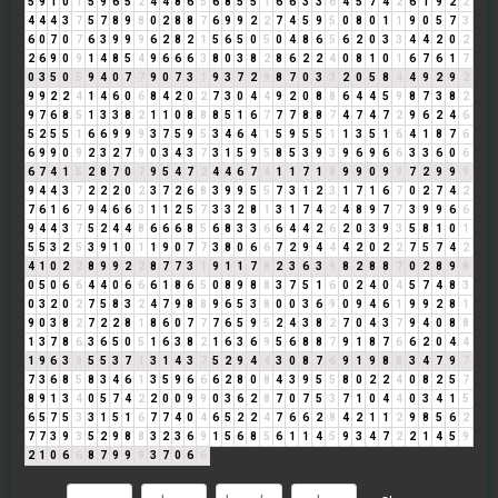
5
9
1
0
1
5
9
6
5
2
4
4
8
6
5
6
8
5
5
1
6
6
3
3
6
4
5
7
4
2
6
1
9
2
2
4
4
4
3
7
5
7
8
9
8
0
2
8
8
7
6
9
9
2
2
7
4
5
9
5
0
8
0
1
1
9
0
5
7
3
6
0
7
0
7
6
3
9
9
9
6
2
8
2
1
5
6
5
0
5
0
4
8
6
5
6
2
0
3
3
4
4
2
0
2
2
6
9
0
9
1
4
8
5
4
9
6
6
6
3
8
0
3
8
2
8
6
2
2
4
0
8
1
0
1
6
7
6
1
7
0
3
5
0
5
9
4
0
7
7
9
0
7
3
1
9
3
7
2
9
8
7
0
3
3
2
0
5
8
4
4
9
2
9
2
9
9
2
2
4
1
4
6
0
6
8
4
2
0
2
7
3
0
4
4
9
2
0
8
8
6
4
4
5
9
8
7
3
8
2
9
7
6
8
5
1
3
3
8
2
1
1
0
8
8
8
5
1
6
7
7
7
8
8
7
4
7
4
7
2
9
6
2
4
6
5
2
5
5
1
6
6
9
9
9
3
7
5
9
5
3
4
6
4
1
5
9
5
5
1
1
3
5
1
6
4
1
8
7
6
6
9
9
0
9
2
3
2
7
9
0
3
4
3
7
3
1
5
9
5
8
5
3
9
3
9
6
9
6
6
3
3
6
0
6
6
7
4
1
5
2
8
7
0
7
9
5
4
7
2
4
4
6
7
4
1
1
7
1
8
9
9
0
9
9
7
2
9
9
9
9
4
4
3
7
2
2
2
0
2
3
7
2
6
8
3
9
9
5
5
7
3
1
2
3
1
7
1
6
7
0
2
7
4
2
7
6
1
6
7
9
4
6
6
3
1
1
2
5
7
3
3
2
8
1
3
1
7
4
2
4
8
9
7
7
3
9
9
6
6
9
4
4
3
7
5
2
4
4
8
6
6
6
8
5
6
8
3
3
6
6
4
4
2
6
2
0
3
9
3
5
8
1
0
1
5
5
3
2
5
3
9
1
0
1
1
9
0
7
7
3
8
0
6
6
7
2
9
4
4
4
2
0
2
2
7
5
7
4
2
4
1
0
2
2
8
9
9
2
2
8
7
7
3
1
9
1
1
7
8
2
3
6
3
9
8
2
8
8
7
0
2
8
9
8
0
5
0
6
6
4
4
0
6
6
6
1
8
6
5
0
8
9
8
8
3
7
5
1
6
0
2
4
0
4
5
7
4
8
3
0
3
2
0
2
7
5
8
3
2
4
7
9
8
8
9
6
5
3
8
0
0
3
6
9
0
9
4
6
1
9
9
2
8
1
9
0
3
8
2
7
2
2
8
1
8
6
0
7
7
7
6
5
9
5
2
4
3
8
2
7
0
4
3
7
9
4
0
8
8
1
3
7
8
6
3
6
5
0
5
1
6
3
8
2
1
6
3
6
9
5
6
8
8
7
9
1
8
7
6
6
2
0
4
4
1
9
6
3
9
5
5
3
7
1
3
1
4
3
7
5
2
9
4
4
3
0
8
7
6
9
1
9
8
8
3
4
7
9
7
7
3
6
8
5
8
3
4
6
1
3
5
9
6
6
6
2
8
0
8
4
3
9
5
5
8
0
2
2
4
0
8
2
5
7
8
9
1
3
4
0
5
7
4
2
2
0
0
9
9
0
3
6
2
8
7
0
7
5
3
7
1
0
4
4
0
3
4
1
5
6
5
7
5
3
3
1
5
1
6
7
7
4
0
4
6
5
2
2
4
7
6
6
2
8
4
2
1
1
2
9
8
5
6
2
7
7
3
9
3
5
2
9
8
8
3
2
3
6
9
1
5
6
8
5
6
1
1
4
5
9
3
4
7
2
2
1
4
5
9
2
1
0
6
6
8
7
9
9
9
3
7
0
6
6