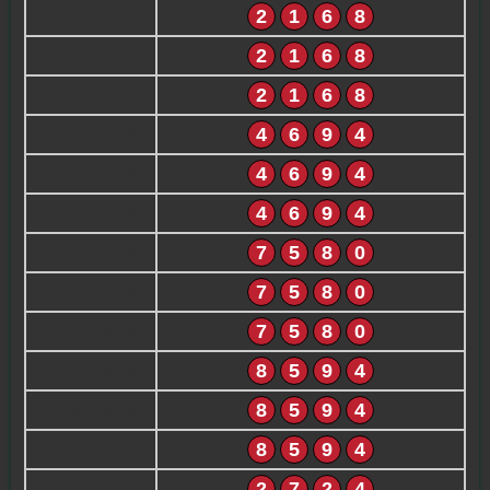
2
1
6
8
01-08-2026
2
1
6
8
01-08-2026
2
1
6
8
01-08-2026
4
6
9
4
31-07-2026
4
6
9
4
31-07-2026
4
6
9
4
31-07-2026
7
5
8
0
30-07-2026
7
5
8
0
30-07-2026
7
5
8
0
30-07-2026
8
5
9
4
29-07-2026
8
5
9
4
29-07-2026
8
5
9
4
29-07-2026
2
7
2
4
28-07-2026