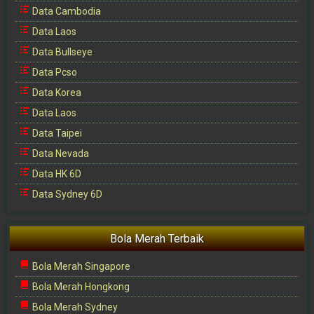
Data Cambodia
Data Laos
Data Bullseye
Data Pcso
Data Korea
Data Laos
Data Taipei
Data Nevada
Data HK 6D
Data Sydney 6D
Bola Merah Terbaik
Bola Merah Singapore
Bola Merah Hongkong
Bola Merah Sydney